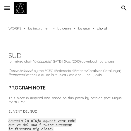
Skip to main content
Skip to navigation
WORKS
•
by instrument
•
by genre
•
by year
•
ch
oral
SUD
for mixed choir "
a cappella
" SATB | 5'ca. (2015)
download
|
purchase
Commissioned
: by the FCEC (Federació d'Entitats Corals de Catalunya)
Premiered
: at the Palau de la Música Catalana June 11, 2015
PROGRAM NOTE
This piece is inspired and based on this poem by catalan poet Miquel
Martí i Pol:
EL VENT DEL SUD
Anuncia la pluja aquest vent tebi
que ve del sud i tusta suaument
la finestra mig closa.