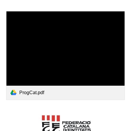
ProgCat.pdf