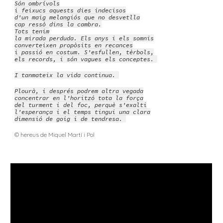
Són ombrívols
i feixucs aquests dies indecisos
d'un maig melangiós que no desvetlla
cap ressò dins la cambra.
Tots tenim
la mirada perduda. Els anys i els somnis
converteixen propòsits en recances
i passió en costum. S'esfullen, tèrbols,
els records, i són vagues els conceptes.
I tanmateix la vida continua.
Plourà, i després podrem altra vegada
concentrar en l'horitzó tota la força
del turment i del foc, perquè s'exalti
l'esperança i el temps tingui una clara
dimensió de goig i de tendresa.
© hereus de Miquel Martí i Pol