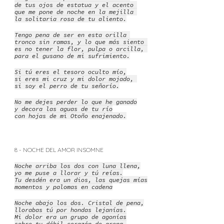
de tus ojos de estatua y el acento
que me pone de noche en la mejilla
la solitaria rosa de tu aliento.
Tengo pena de ser en esta orilla
tronco sin ramas, y lo que más siento
es no tener la flor, pulpa o arcilla,
para el gusano de mi sufrimiento.
Si tú eres el tesoro oculto mío,
si eres mi cruz y mi dolor mojado,
si soy el perro de tu señorío.
No me dejes perder lo que he ganado
y decora las aguas de tu río
con hojas de mi Otoño enajenado.
8 - NOCHE DEL AMOR INSOMNE
Noche arriba los dos con luna llena,
yo me puse a llorar y tú reías.
Tu desdén era un dios, las quejas mías
momentos y palomas en cadena
Noche abajo los dos. Cristal de pena,
llorabas tú por hondas lejanías.
Mi dolor era un grupo de agonías
sobre tu débil corazón de arena.