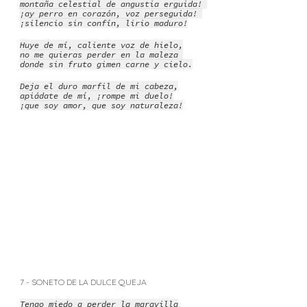
montaña celestial de angustia erguida!
¡ay perro en corazón, voz perseguida!
¡silencio sin confín, lirio maduro!
Huye de mí, caliente voz de hielo,
no me quieras perder en la maleza
donde sin fruto gimen carne y cielo.
Deja el duro marfil de mi cabeza,
apiádate de mí, ¡rompe mi duelo!
¡que soy amor, que soy naturaleza!
7 - SONETO DE LA DULCE QUEJA
Tengo miedo a perder la maravilla