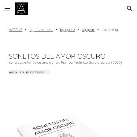
Skip to main content
Skip to navigation
WORKS
•
by instrument
•
by genre
•
by year
•
upcoming
SONETOS DEL AMOR OSCURO
song cycle for voice and guitar. Text by Federico García Lorca. (2023)
work in progress...