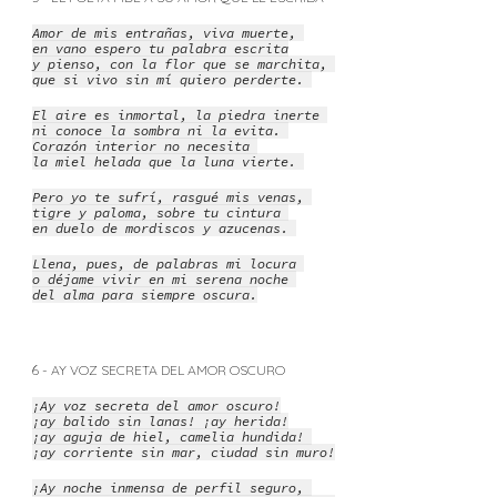
Amor de mis entrañas, viva muerte,
en vano espero tu palabra escrita
y pienso, con la flor que se marchita,
que si vivo sin mí quiero perderte.
El aire es inmortal, la piedra inerte
ni conoce la sombra ni la evita.
Corazón interior no necesita
la miel helada que la luna vierte.
Pero yo te sufrí, rasgué mis venas,
tigre y paloma, sobre tu cintura
en duelo de mordiscos y azucenas.
Llena, pues, de palabras mi locura
o déjame vivir en mi serena noche
del alma para siempre oscura.
6 - AY VOZ SECRETA DEL AMOR OSCURO
¡Ay voz secreta del amor oscuro!
¡ay balido sin lanas! ¡ay herida!
¡ay aguja de hiel, camelia hundida!
¡ay corriente sin mar, ciudad sin muro!
¡Ay noche inmensa de perfil seguro,