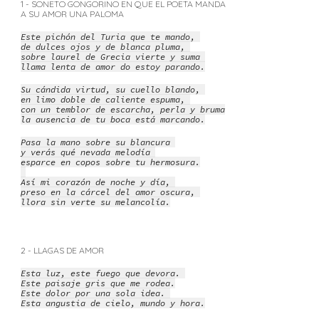
1 - SONETO GONGORINO EN QUE EL POETA MANDA
A SU AMOR UNA PALOMA
Este pichón del Turia que te mando,
de dulces ojos y de blanca pluma,
sobre laurel de Grecia vierte y suma
llama lenta de amor do estoy parando.
Su cándida virtud, su cuello blando,
en limo doble de caliente espuma,
con un temblor de escarcha, perla y bruma
la ausencia de tu boca está marcando.
Pasa la mano sobre su blancura
y verás qué nevada melodía
esparce en copos sobre tu hermosura.
Así mi corazón de noche y día,
preso en la cárcel del amor oscura,
llora sin verte su melancolía.
2 - LLAGAS DE AMOR
Esta luz, este fuego que devora.
Este paisaje gris que me rodea.
Este dolor por una sola idea.
Esta angustia de cielo, mundo y hora.