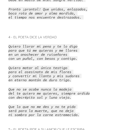
Pronto ¡prontol! Que unidos, enlazados,
boca rota de amor y alma mordida,
el tiempo nos encuentre destrozados.
4 - EL POETA DICE LA VERDAD
Quiero llorar mi pena y te lo digo
para que tú me quieras y me llores
en un anochecer de ruiseñores
con un puñal, con besos y contigo.
Quiero matar al único testigo
para el asesinato de mis flores
y convertir mi llanto y mis sudores
en eterno montón de duro trigo.
Que no se acabe nunca la madeja
del te quiero me quieres, siempre ardida
con decrépito sol y luna vieja.
Que lo que no me des y no te pida
será para la muerte, que no deja
ni sombra por la carne estremecida.
5 - EL POETA PIDE A SU AMOR QUE LE ESCRIBA